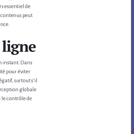
rs essentiel de
s contenus peut
ance.
 ligne
un instant. Dans
té pour éviter
atif, surtout s’il
erception globale
 le contrôle de