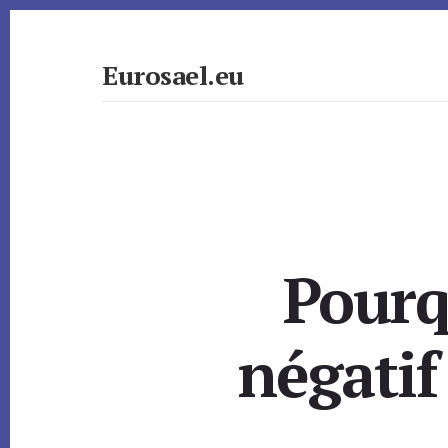
Skip
to
content
Eurosael.eu
Pourq
négatif