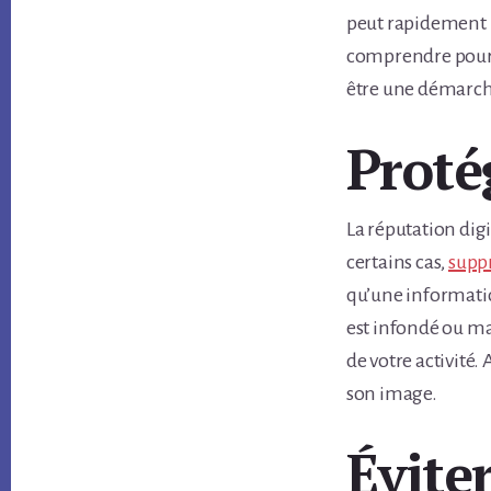
peut rapidement pr
comprendre pourqu
être une démarche
Proté
La réputation digi
certains cas,
supp
qu’une information
est infondé ou mal
de votre activité.
son image.
Éviter