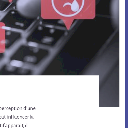
 perception d’une
t influencer la
 apparaît, il