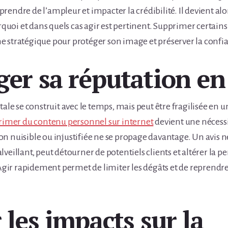
endre de l’ampleur et impacter la crédibilité. Il devient alo
oi et dans quels cas agir est pertinent. Supprimer certain
 stratégique pour protéger son image et préserver la confi
ger sa réputation en
tale se construit avec le temps, mais peut être fragilisée en 
rimer du contenu personnel sur internet
devient une nécessi
 nuisible ou injustifiée ne se propage davantage. Un avis nég
veillant, peut détourner de potentiels clients et altérer la p
 Agir rapidement permet de limiter les dégâts et de reprendre
 les impacts sur la