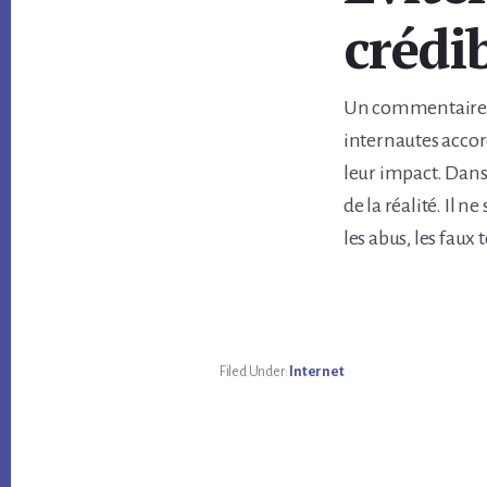
crédib
Un commentaire dé
internautes accord
leur impact. Dans
de la réalité. Il 
les abus, les fau
Filed Under:
Internet