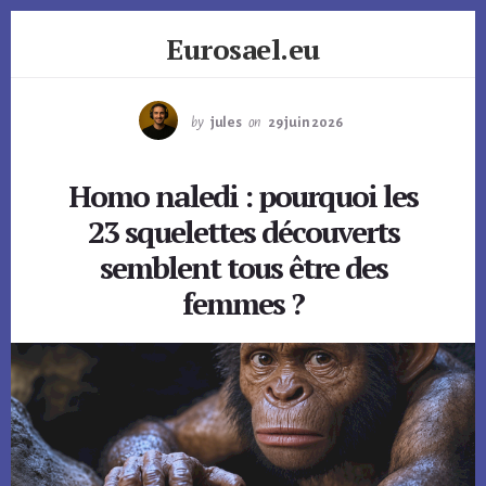
Skip
Eurosael.eu
to
content
by
jules
on
29 juin 2026
Homo naledi : pourquoi les
23 squelettes découverts
semblent tous être des
femmes ?