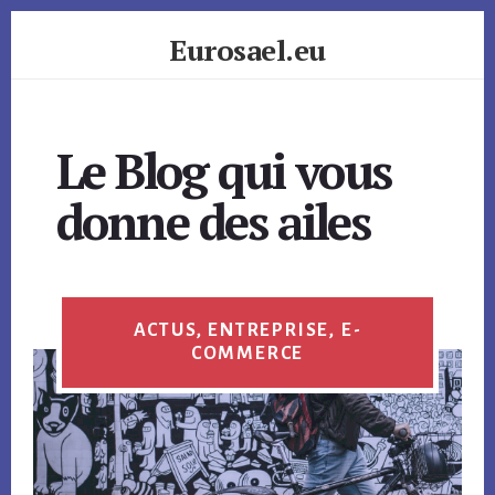
Skip
Eurosael.eu
to
content
Le Blog qui vous
donne des ailes
ACTUS, ENTREPRISE, E-
COMMERCE